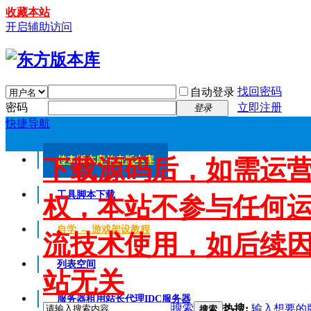
收藏本站
开启辅助访问
找回密码
自动登录
密码
立即注册
登录
快捷导航
下载源码后，如需运
传奇版本库
传奇版本库
工具脚本下载
权，本站不参与任何
自学 → 游戏架设教程
流技术使用，如后续
列表空间
站无关
服务器租用
站长代理IDC服务器
搜索
热搜:
输入想要的
搜索