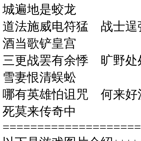
城遍地是蛟龙
道法施威电符猛 战士逞
酒当歌铲皇宫
三更战罢有余悸 旷野处
雪妻恨清蜈蚣
哪有英雄怕诅咒 何来好
死莫来传奇中
====================