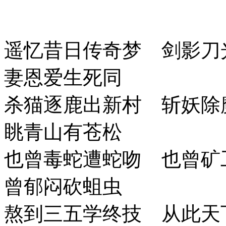
遥忆昔日传奇梦 剑影刀
妻恩爱生死同
杀猫逐鹿出新村 斩妖除
眺青山有苍松
也曾毒蛇遭蛇吻 也曾矿
曾郁闷砍蛆虫
熬到三五学终技 从此天