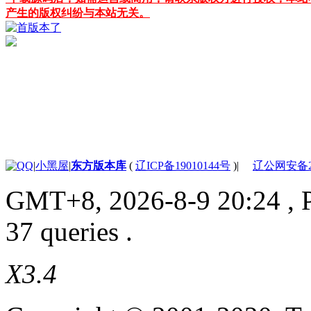
产生的版权纠纷与本站无关。
|
小黑屋
|
东方版本库
(
辽ICP备19010144号
)
|
辽公网安备210
GMT+8, 2026-8-9 20:24
, 
37 queries .
X3.4