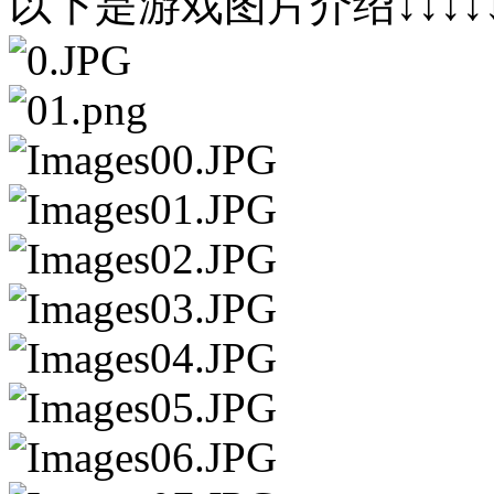
以下是游戏图片介绍↓↓↓↓↓↓↓↓↓