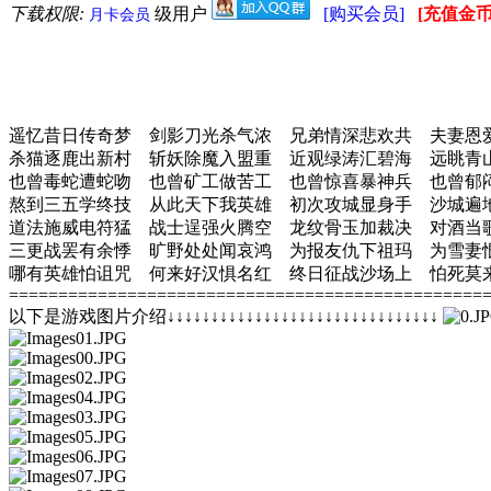
下载权限:
级用户
[购买会员]
[充值金币
月卡会员
遥忆昔日传奇梦 剑影刀光杀气浓 兄弟情深悲欢共 夫妻恩
杀猫逐鹿出新村 斩妖除魔入盟重 近观绿涛汇碧海 远眺青
也曾毒蛇遭蛇吻 也曾矿工做苦工 也曾惊喜暴神兵 也曾郁
熬到三五学终技 从此天下我英雄 初次攻城显身手 沙城遍
道法施威电符猛 战士逞强火腾空 龙纹骨玉加裁决 对酒当
三更战罢有余悸 旷野处处闻哀鸿 为报友仇下祖玛 为雪妻
哪有英雄怕诅咒 何来好汉惧名红 终日征战沙场上 怕死莫
================================================
以下是游戏图片介绍↓↓↓↓↓↓↓↓↓↓↓↓↓↓↓↓↓↓↓↓↓↓↓↓↓↓↓↓↓↓↓