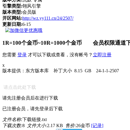
引擎类型:
翎风引擎
版本类型:
会员版
开区网站:
http://wz.yy111.cn/24/2507/
更新日期:
6-15
1R=100个金币~10R=1000个金币 会员权限通道下
您需要
登录
才可以下载或查看，没有帐号？
立即注册
x
版本提供：东方版本库 补丁大小 8.15 GB 24-1-1-2507
请点击此处下载
请先注册会员后在进行下载
已注册会员，请先登录后下载
文件名称:
下载链接.txt
下载次数:
8
文件大小:
2.17 KB
售价:
26金币
[记录]