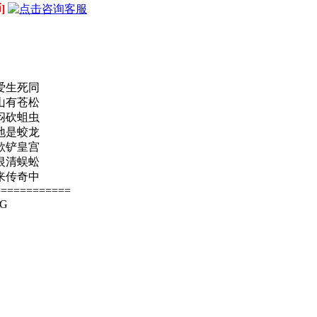
]
爱生死同
山有苍松
闷砍蛆虫
地是蛟龙
歌铲皇宫
恨清蜈蚣
来传奇中
============