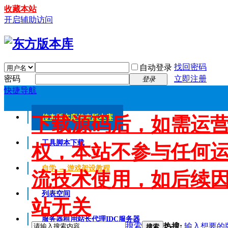
收藏本站
开启辅助访问
找回密码
自动登录
密码
立即注册
登录
快捷导航
下载源码后，如需运
传奇版本库
传奇版本库
工具脚本下载
权，本站不参与任何
自学 → 游戏架设教程
流技术使用，如后续
列表空间
站无关
服务器租用
站长代理IDC服务器
搜索
热搜:
输入想要的
搜索