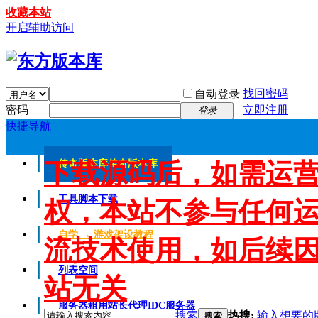
收藏本站
开启辅助访问
找回密码
自动登录
密码
立即注册
登录
快捷导航
下载源码后，如需运
传奇版本库
传奇版本库
工具脚本下载
权，本站不参与任何
自学 → 游戏架设教程
流技术使用，如后续
列表空间
站无关
服务器租用
站长代理IDC服务器
搜索
热搜:
输入想要的
搜索