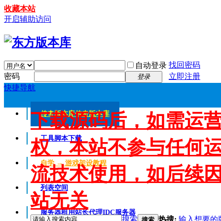
收藏本站
开启辅助访问
找回密码
自动登录
密码
立即注册
登录
快捷导航
下载源码后，如需运
传奇版本库
传奇版本库
工具脚本下载
权，本站不参与任何
自学 → 游戏架设教程
流技术使用，如后续
列表空间
站无关
服务器租用
站长代理IDC服务器
搜索
热搜:
输入想要的
搜索