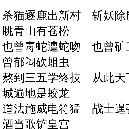
杀猫逐鹿出新村 斩妖除
眺青山有苍松
也曾毒蛇遭蛇吻 也曾矿
曾郁闷砍蛆虫
熬到三五学终技 从此天
城遍地是蛟龙
道法施威电符猛 战士逞
酒当歌铲皇宫