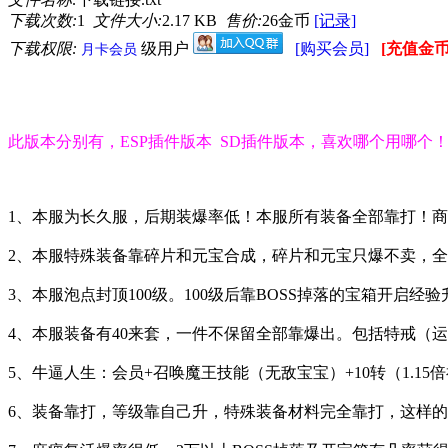
下载次数:
1
文件大小:
2.17 KB
售价:
26金币
[记录]
下载权限:
级用户
[购买会员]
[充值金币
月卡会员
此版本分别有，ESP插件版本 SD插件版本，喜欢哪个用哪个
1、本服为长久服，后期装爆率低！本服所有装备全部靠打！
2、本服特殊装备靠碎片和元宝合成，碎片和元宝只爆不卖，
3、本服泡点封顶100级。100级后靠BOSS掉落的宝箱开启经
4、本服装备有40来套，一件不保留全部靠爆出。包括特戒（运
5、牛逼人生：会员+召唤魔王技能（无敌宝宝）+10转（1.15
6、装备靠打，等级靠自己升，特殊装备材料完全靠打，这样