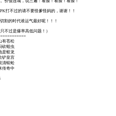
获得。价值连城，说三遍：看脸！看脸！看脸！
PK打不过的请不要怪爹怪妈的，谢谢！！
无切割的时代谁运气最好呢！！！
陆只不过是爆率高低问题！）
============
山有苍松
闷砍蛆虫
地是蛟龙
歌铲皇宫
恨清蜈蚣
来传奇中