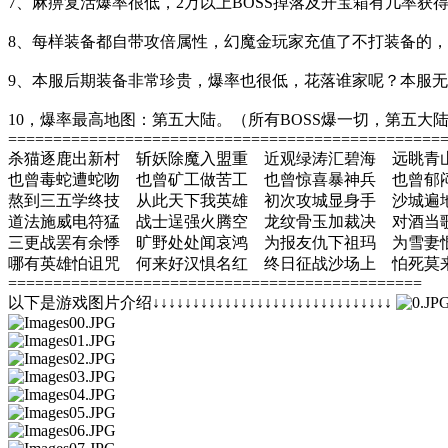
7、麻痹复活爆率很低，2万以上BOSS掉落及开宝箱有几率
8、每样装备都自带攻倍属性，幻魔金玩家充值了不打装备的，
9、本服后期装备非常珍贵，爆率也很低，花落谁家呢？本服
10，爆率最高地图：第五大陆。（所有BOSS爆一切，第五大
================================================
杀猫逐鹿出新村 斩妖除魔入盟重 近观绿涛汇碧海 远眺青
也曾毒蛇遭蛇吻 也曾矿工做苦工 也曾惊喜暴神兵 也曾郁
熬到三五学终技 从此天下我英雄 初次攻城显身手 沙城遍
道法施威电符猛 战士逞强火腾空 龙纹骨玉加裁决 对酒当
三更战罢有余悸 旷野处处闻哀鸿 为报友仇下祖玛 为雪妻
哪有英雄怕诅咒 何来好汉惧名红 终日征战沙场上 怕死莫
==============================================
以下是游戏图片介绍↓↓↓↓↓↓↓↓↓↓↓↓↓↓↓↓↓↓↓↓↓↓↓↓↓↓↓↓↓↓