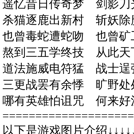
遥忆昔日传奇梦 剑影刀
杀猫逐鹿出新村 斩妖除
也曾毒蛇遭蛇吻 也曾矿
熬到三五学终技 从此天
道法施威电符猛 战士逞
三更战罢有余悸 旷野处
哪有英雄怕诅咒 何来好
====================
以下是游戏图片介绍↓↓↓↓↓↓↓↓↓