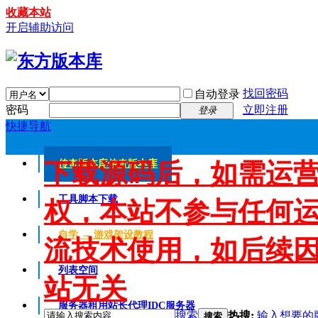
收藏本站
开启辅助访问
找回密码
自动登录
密码
立即注册
登录
快捷导航
下载源码后，如需运
传奇版本库
传奇版本库
工具脚本下载
权，本站不参与任何
自学 → 游戏架设教程
流技术使用，如后续
列表空间
站无关
服务器租用
站长代理IDC服务器
搜索
热搜:
输入想要的
搜索