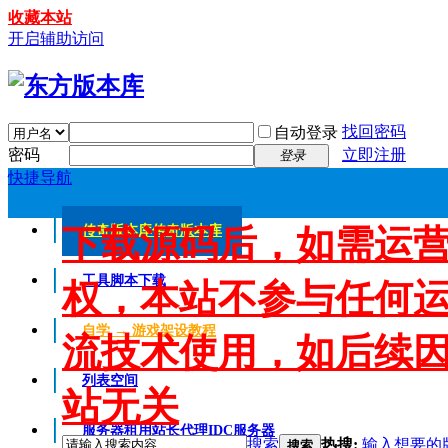
收藏本站
开启辅助访问
找回密码
自动登录
密码
立即注册
登录
快捷导航
下载源码后，如需运
传奇版本库
传奇版本库
工具脚本下载
权，本站不参与任何
自学 → 游戏架设教程
流技术使用，如后续
列表空间
站无关
服务器租用
站长代理IDC服务器
搜索
热搜:
输入想要的
搜索