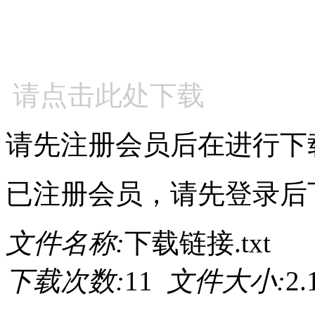
请点击此处下载
请先注册会员后在进行下
已注册会员，请先登录后
文件名称:
下载链接.txt
下载次数:
11
文件大小:
2