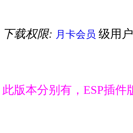
下载权限:
级用
月卡会员
此版本分别有，ESP插件