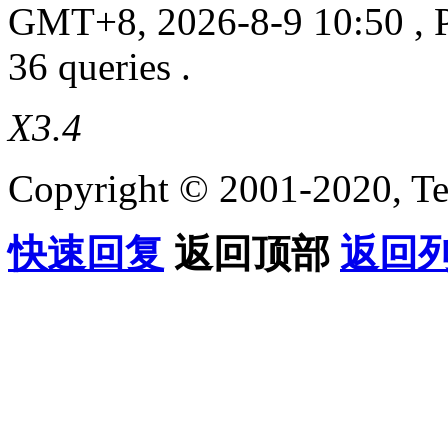
GMT+8, 2026-8-9 10:50
, 
36 queries .
X3.4
Copyright © 2001-2020, Te
快速回复
返回顶部
返回