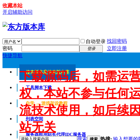
收藏本站
开启辅助访问
找回密码
自动登录
密码
立即注册
登录
快捷导航
下载源码后，如需运
传奇版本库
传奇版本库
工具脚本下载
权，本站不参与任何
自学 → 游戏架设教程
流技术使用，如后续
列表空间
站无关
服务器租用
站长代理IDC服务器
搜索
热搜:
输入想要的
搜索