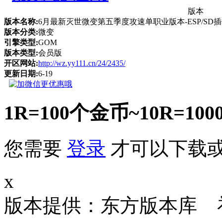
版本
版本名称:
6月最新灭世微变第五季度攻速单职业版本-ESP/SD插
版本分类:
微变
引擎类型:
GOM
版本类型:
会员版
开区网站:
http://wz.yy111.cn/24/2435/
更新日期:
6-19
1R=100个金币~10R
您需要
登录
才可以下载
x
版本提供：东方版本库 补丁大小