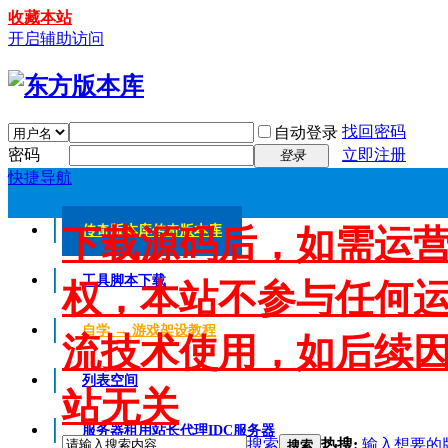
收藏本站
开启辅助访问
找回密码
自动登录
密码
立即注册
登录
快捷导航
下载源码后，如需运
传奇版本库
传奇版本库
工具脚本下载
权，本站不参与任何
自学 → 游戏架设教程
流技术使用，如后续
列表空间
站无关
服务器租用
站长代理IDC服务器
搜索
热搜:
输入想要的
搜索