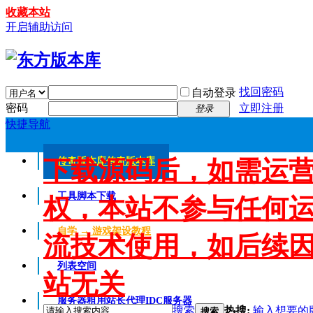
收藏本站
开启辅助访问
找回密码
自动登录
密码
立即注册
登录
快捷导航
下载源码后，如需运
传奇版本库
传奇版本库
工具脚本下载
权，本站不参与任何
自学 → 游戏架设教程
流技术使用，如后续
列表空间
站无关
服务器租用
站长代理IDC服务器
搜索
热搜:
输入想要的
搜索