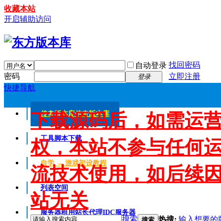
收藏本站
开启辅助访问
找回密码
自动登录
密码
立即注册
登录
快捷导航
下载源码后，如需运
传奇版本库
传奇版本库
工具脚本下载
权，本站不参与任何
自学 → 游戏架设教程
流技术使用，如后续
列表空间
站无关
服务器租用
站长代理IDC服务器
搜索
热搜:
输入想要的
搜索