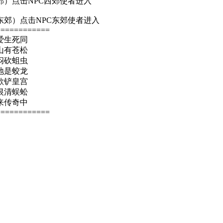
郊）点击NPC西郊使者进入
东郊）点击NPC东郊使者进入
============
爱生死同
山有苍松
闷砍蛆虫
地是蛟龙
歌铲皇宫
恨清蜈蚣
来传奇中
============