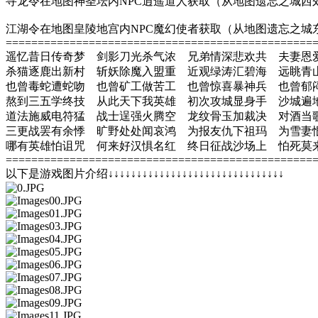
寻龙令在地图神圣坛内NPC逍遥道人获取（从地图遗忘之城西
江湖令在地图皇陵地宫内NPC魔幻使者获取（从地图遗忘之城
================================================
遥忆昔日传奇梦 剑影刀光杀气浓 兄弟情深悲欢共 夫妻恩
杀猫逐鹿出新村 斩妖除魔入盟重 近观绿涛汇碧海 远眺青
也曾毒蛇遭蛇吻 也曾矿工做苦工 也曾惊喜暴神兵 也曾郁
熬到三五学终技 从此天下我英雄 初次攻城显身手 沙城遍
道法施威电符猛 战士逞强火腾空 龙纹骨玉加裁决 对酒当
三更战罢有余悸 旷野处处闻哀鸿 为报友仇下祖玛 为雪妻
哪有英雄怕诅咒 何来好汉惧名红 终日征战沙场上 怕死莫
================================================
以下是游戏图片介绍↓↓↓↓↓↓↓↓↓↓↓↓↓↓↓↓↓↓↓↓↓↓↓↓↓↓↓↓↓↓↓