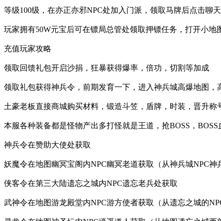
等级100级，在亦正亦邪NPC处加入门派，领取马牌后点击聊天
玩家拥有50W元宝后可在镖局总管处领取押镖任务，打开小地图
充值玩家攻略
领取回馈礼包开启沙捐，狂暴获得爆率，倍功，切割等加成
领取礼包获得神兵令，前期发育一下，进入神兵城高爆地图，高
土豪老板直接商城购买材料，锻造斗笠，盾牌，时装，晋升称号
本服各种装备都是怪物产出多打怪就是王道，抢BOSS，BOSS
神兵令在赞助大使处获取
妖魔令在地图幽冥宝阁内NPC幽冥老道获取（从神兵城NPC神
侠客令在第三大陆遗忘之城内NPC遗忘老兵处获取
武神令在地图游龙殿堂内NPC游方使者获取（从遗忘之城的NP