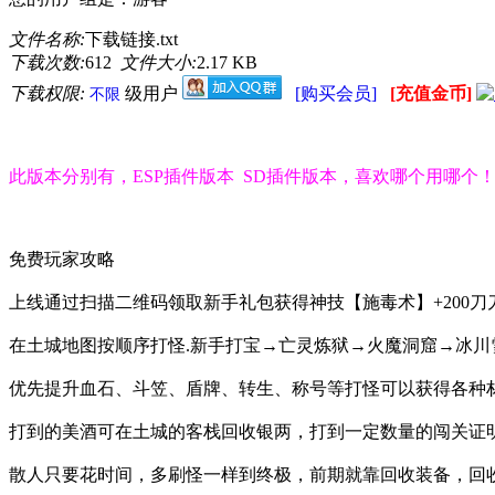
文件名称:
下载链接.txt
下载次数:
612
文件大小:
2.17 KB
下载权限:
级用户
[购买会员]
[充值金币]
不限
此版本分别有，ESP插件版本 SD插件版本，喜欢哪个用哪个
免费玩家攻略
上线通过扫描二维码领取新手礼包获得神技【施毒术】+200刀
在土城地图按顺序打怪.新手打宝→亡灵炼狱→火魔洞窟→冰川
优先提升血石、斗笠、盾牌、转生、称号等打怪可以获得各种
打到的美酒可在土城的客栈回收银两，打到一定数量的闯关证
散人只要花时间，多刷怪一样到终极，前期就靠回收装备，回