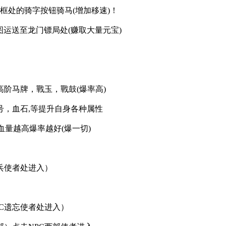
框处的骑字按钮骑马(增加移速)！
运送至龙门镖局处(赚取大量元宝)
阶马牌，戰玉，戰鼓(爆率高)
，血石,等提升自身各种属性
血量越高爆率越好(爆一切)
兵使者处进入）
C遗忘使者处进入）