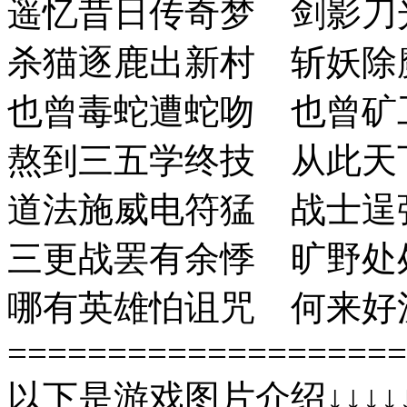
遥忆昔日传奇梦 剑影刀
杀猫逐鹿出新村 斩妖除
也曾毒蛇遭蛇吻 也曾矿
熬到三五学终技 从此天
道法施威电符猛 战士逞
三更战罢有余悸 旷野处
哪有英雄怕诅咒 何来好
====================
以下是游戏图片介绍↓↓↓↓↓↓↓↓↓