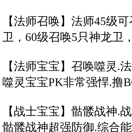
【法师召唤】法师45级可召
卫，60级召唤5只神龙卫，
【法师宝宝】召唤噬灵.法
噬灵宝宝PK非常强悍.撸B
【战士宝宝】骷髅战神.战
骷髅战神超强防御.综合