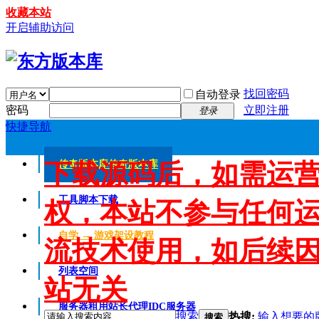
收藏本站
开启辅助访问
找回密码
自动登录
密码
立即注册
登录
快捷导航
下载源码后，如需运
传奇版本库
传奇版本库
工具脚本下载
权，本站不参与任何
自学 → 游戏架设教程
流技术使用，如后续
列表空间
站无关
服务器租用
站长代理IDC服务器
搜索
热搜:
输入想要的
搜索