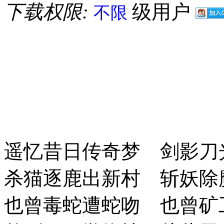
下载权限:
级用户
不限
遥忆昔日传奇梦 剑影刀
杀猫逐鹿出新村 斩妖除
也曾毒蛇遭蛇吻 也曾矿