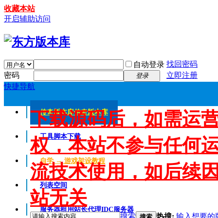
收藏本站
开启辅助访问
找回密码
自动登录
密码
立即注册
登录
快捷导航
下载源码后，如需运
传奇版本库
传奇版本库
工具脚本下载
权，本站不参与任何
自学 → 游戏架设教程
流技术使用，如后续
列表空间
站无关
服务器租用
站长代理IDC服务器
搜索
热搜:
输入想要的
搜索