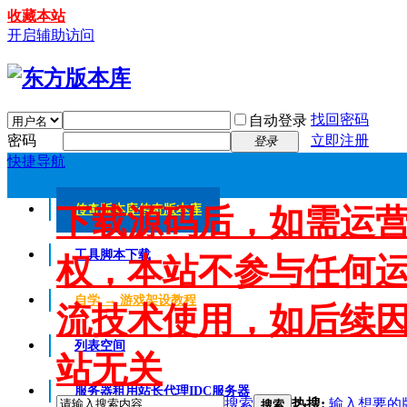
收藏本站
开启辅助访问
找回密码
自动登录
密码
立即注册
登录
快捷导航
下载源码后，如需运
传奇版本库
传奇版本库
工具脚本下载
权，本站不参与任何
自学 → 游戏架设教程
流技术使用，如后续
列表空间
站无关
服务器租用
站长代理IDC服务器
搜索
热搜:
输入想要的
搜索