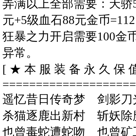
弄满以上全部需要：天骄58
元+5级血石88元金币=11
狂暴之力开启需要100
异常。
[ ★ 本 服 装 备 永 久 保 
====================
遥忆昔日传奇梦 剑影刀
杀猫逐鹿出新村 斩妖除
也曾毒蛇遭蛇吻 也曾矿