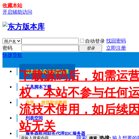
收藏本站
开启辅助访问
找回密码
自动登录
密码
立即注册
登录
快捷导航
下载源码后，如需运
传奇版本库
传奇版本库
工具脚本下载
权，本站不参与任何
自学 → 游戏架设教程
流技术使用，如后续
列表空间
站无关
服务器租用
站长代理IDC服务器
搜索
热搜:
输入想要的
搜索