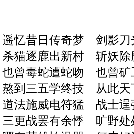
遥忆昔日传奇梦 剑影刀
杀猫逐鹿出新村 斩妖除
也曾毒蛇遭蛇吻 也曾矿
熬到三五学终技 从此天
道法施威电符猛 战士逞
三更战罢有余悸 旷野处