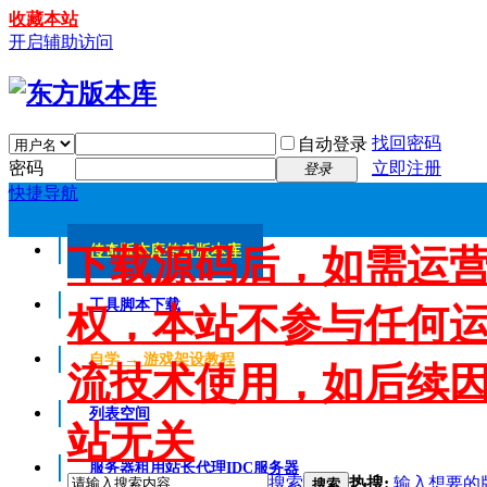
收藏本站
开启辅助访问
找回密码
自动登录
密码
立即注册
登录
快捷导航
下载源码后，如需运
传奇版本库
传奇版本库
工具脚本下载
权，本站不参与任何
自学 → 游戏架设教程
流技术使用，如后续
列表空间
站无关
服务器租用
站长代理IDC服务器
搜索
热搜:
输入想要的
搜索