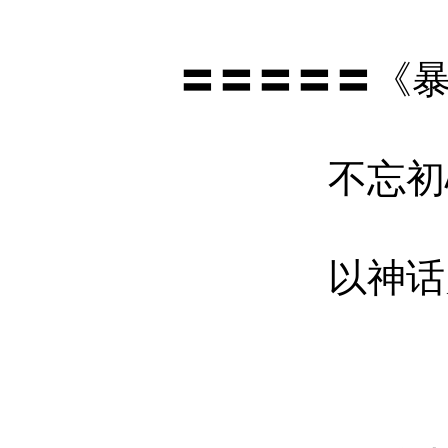
〓〓〓〓〓《暴走小
不忘初心 时
以神话为迹 