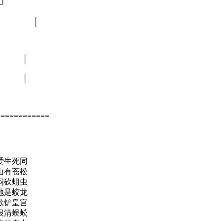
┘
白银 │
) │
) │
============
爱生死同
山有苍松
闷砍蛆虫
地是蛟龙
歌铲皇宫
恨清蜈蚣