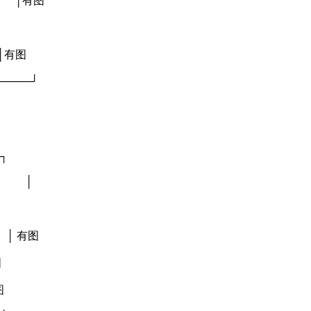
│有图
│
有图
────┘
┐
】 │
│
 有图
图
图