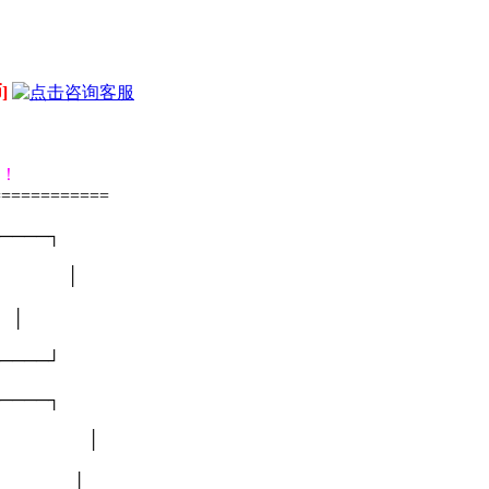
]
个！
============
────┐
器★ │
│
────┘
────┐
复购买 │
丰厚 │