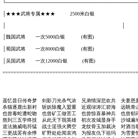
└───────────────────────────────────────
│★★★武将专属★★★ 2500米
│ │
│魏国武将 一次5000白银 (有图
│蜀国武将 一次8000白银 (有图
│吴国武将 一次12000白银 (有图)
================================================
遥忆昔日传奇梦 剑影刀光杀气浓 兄弟情深悲欢共 夫妻恩
杀猫逐鹿出新村 斩妖除魔入盟重 近观绿涛汇碧海 远眺青
也曾毒蛇遭蛇吻 也曾矿工做苦工 也曾惊喜暴神兵 也曾郁
熬到三五学终技 从此天下我英雄 初次攻城显身手 沙城遍
道法施威电符猛 战士逞强火腾空 龙纹骨玉加裁决 对酒当
三更战罢有余悸 旷野处处闻哀鸿 为报友仇下祖玛 为雪妻