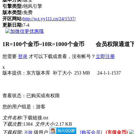
引擎类型:
翎风引擎
版本类型:
免费
开区网站:
http://wz.yy111.cn/24/1537/
更新日期:
7-4
1R=100个金币~10R=1000个金币 会员权限通道下
您需要
登录
才可以下载或查看，没有帐号？
立即注册
x
版本提供：东方版本库 补丁大小 253 MB 24-1-1-1537
请点击此处下载
查看状态：已购买或有权限
您的用户组是：游客
文件名称:
下载链接.txt
下载次数:
1384
文件大小:
2.17 KB
下载权限:
级用户
[购买会员]
[充值金币]
不限