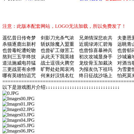
注意：此版本配套网站，LOGO无法加载，所以免费发了！
遥忆昔日传奇梦 剑影刀光杀气浓 兄弟情深悲欢共 夫妻恩
杀猫逐鹿出新村 斩妖除魔入盟重 近观绿涛汇碧海 远眺青
也曾毒蛇遭蛇吻 也曾矿工做苦工 也曾惊喜暴神兵 也曾郁
熬到三五学终技 从此天下我英雄 初次攻城显身手 沙城遍
道法施威电符猛 战士逞强火腾空 龙纹骨玉加裁决 对酒当
三更战罢有余悸 旷野处处闻哀鸿 为报友仇下祖玛 为雪妻
哪有英雄怕诅咒 何来好汉惧名红 终日征战沙场上 怕死莫
================================================
以下是游戏图片介绍↓↓↓↓↓↓↓↓↓↓↓↓↓↓↓↓↓↓↓↓↓↓↓↓↓↓↓↓↓↓↓