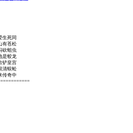
爱生死同
山有苍松
闷砍蛆虫
地是蛟龙
歌铲皇宫
恨清蜈蚣
来传奇中
============