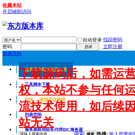
收藏本站
开启辅助访问
找回密码
自动登录
密码
立即注册
登录
快捷导航
下载源码后，如需运
传奇版本库
传奇版本库
工具脚本下载
权，本站不参与任何
自学 → 游戏架设教程
流技术使用，如后续
列表空间
站无关
服务器租用
站长代理IDC服务器
搜索
热搜:
输入想要的
搜索