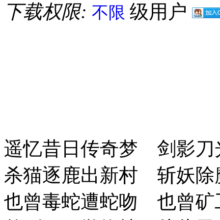
下载权限:
级用户
不限
遥忆昔日传奇梦 剑影刀
杀猫逐鹿出新村 斩妖除
也曾毒蛇遭蛇吻 也曾矿