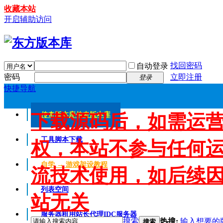
收藏本站
开启辅助访问
找回密码
自动登录
密码
立即注册
登录
快捷导航
下载源码后，如需运
传奇版本库
传奇版本库
工具脚本下载
权，本站不参与任何
自学 → 游戏架设教程
流技术使用，如后续
列表空间
站无关
服务器租用
站长代理IDC服务器
搜索
热搜:
输入想要的
搜索