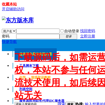
收藏本站
开启辅助访问
找回密码
自动登录
密码
立即注册
登录
快捷导航
下载源码后，如需运
传奇版本库
传奇版本库
工具脚本下载
权，本站不参与任何
自学 → 游戏架设教程
流技术使用，如后续
列表空间
站无关
服务器租用
站长代理IDC服务器
搜索
热搜:
输入想要的
搜索