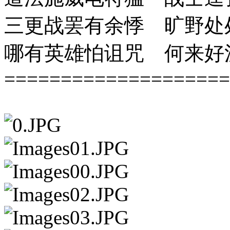
三更战罢有余悸 旷野处
哪有英雄怕诅咒 何来好
====================