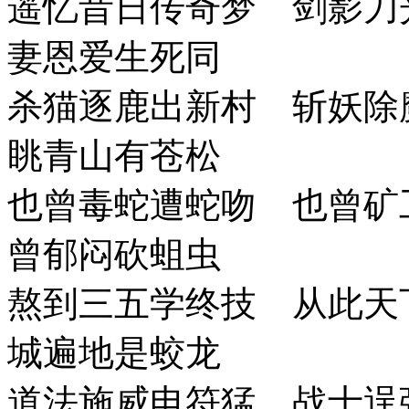
遥忆昔日传奇梦 剑影刀
妻恩爱生死同
杀猫逐鹿出新村 斩妖除
眺青山有苍松
也曾毒蛇遭蛇吻 也曾矿
曾郁闷砍蛆虫
熬到三五学终技 从此天
城遍地是蛟龙
道法施威电符猛 战士逞