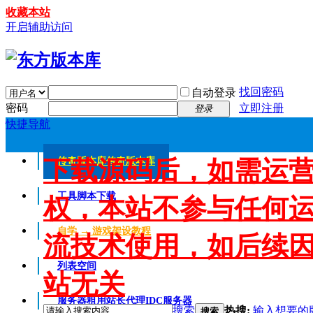
收藏本站
开启辅助访问
找回密码
自动登录
密码
立即注册
登录
快捷导航
下载源码后，如需运
传奇版本库
传奇版本库
工具脚本下载
权，本站不参与任何
自学 → 游戏架设教程
流技术使用，如后续
列表空间
站无关
服务器租用
站长代理IDC服务器
搜索
热搜:
输入想要的
搜索