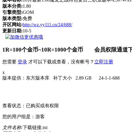
版本分类:
1.80
引擎类型:
GOM
版本类型:
免费
开区网站:
http://wz.yy111.cn/24/688/
更新日期:
10-5
1R=100个金币~10R=1000个金币 会员权限通道下
您需要
登录
才可以下载或查看，没有帐号？
立即注册
x
版本提供：东方版本库 补丁大小 2.89 GB 24-1-1-688
请点击此处下载
查看状态：已购买或有权限
您的用户组是：游客
文件名称:
下载链接.txt