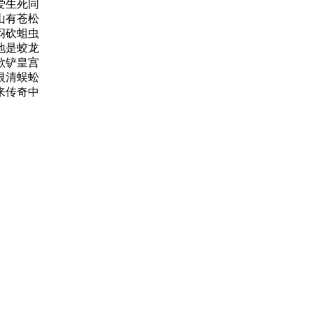
爱生死同
山有苍松
闷砍蛆虫
地是蛟龙
歌铲皇宫
恨清蜈蚣
来传奇中