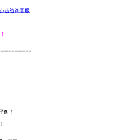
个！
============
！
！
平衡！
爆！
============