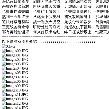
遥忆昔日传奇梦 剑影刀光杀气浓 兄弟情深悲欢共 夫妻恩
杀猫逐鹿出新村 斩妖除魔入盟重 近观绿涛汇碧海 远眺青
也曾毒蛇遭蛇吻 也曾矿工做苦工 也曾惊喜暴神兵 也曾郁
熬到三五学终技 从此天下我英雄 初次攻城显身手 沙城遍
道法施威电符猛 战士逞强火腾空 龙纹骨玉加裁决 对酒当
三更战罢有余悸 旷野处处闻哀鸿 为报友仇下祖玛 为雪妻
哪有英雄怕诅咒 何来好汉惧名红 终日征战沙场上 怕死莫
==============================================
以下是游戏图片介绍↓↓↓↓↓↓↓↓↓↓↓↓↓↓↓↓↓↓↓↓↓↓↓↓↓↓↓↓↓↓